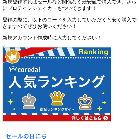
新規登録すればセールなど関係なく最安値で購入でき、さら
にプロテインシェイカーもついてきます！
登録の際に、以下のコードを入力していただくと安く購入で
きますのでぜひお使いください！
新規アカウント作成時に入力してください！
DEPQ-R2
セールの日にち