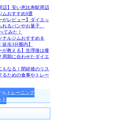
周辺】安い恵比寿駅周辺
ジムおすすめ9選
ーがレビュー】ダイエッ
られるパンやお菓子、
d食べてみた！
ソナルジムおすすめ８
！徒歩3分圏内】
ーが教える】生理後は痩
？周期に合わせたダイエ
にもなる！閉経後のリス
するための食事やトレー
ナルトレーニング
ット