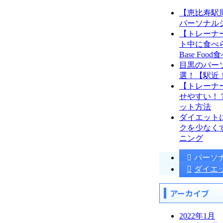
【恵比寿駅
パーソナル
【トレーナ
ト中に食べ
Base Foo
目黒のパー
選！【駅近
【トレーナ
せやすい！
ット方法
ダイエット
クを少なく
ニング
パーソ
ダイエ
アーカイブ
2022年1月