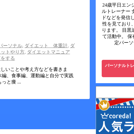
24歳平日エン
ルトレーナー 
ドなどを発信し
性を見ており
ります。 目黒
て活動中。 保
定パーソ
パーソナル
,
ダイエット 体重計
,
ダ
エットやり方
,
ダイエットマニュア
何をする
パーソナルト
欲しいことや考え方などを書きま
本編、食事編、運動編と自分で実践
痩 ...